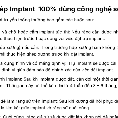
ép Implant 100% dùng công nghệ s
nt truyền thống thường bao gồm các bước sau:
và chờ hoặc cắm implant tức thì: Nếu răng cần được nhổ 
c thực hiện trước hoặc cùng với việc đặt trụ implant.
ép xương) nếu cần: Trong trường hợp xương hàm không 
hải thực hiện ghép xương trước khi đặt implant.
đã dựng hình và có máng định vị: Trụ Implant sẽ được cài 
định vị giúp đảm bảo độ chính xác của việc đặt implant.
h Implant: Sau khi implant được đặt, cần đợi một thời gi
nt. Thời gian này có thể kéo dài từ 4 tuần đến 3 – 6 tháng,
 để làm răng sứ trên Implant: Sau khi xương đã hồi phục đ
là liên kết giữa implant và răng sứ cuối cùng.
t: Cuối cùng, răng giả sứ sẽ được đặt lên khớp nối để hoà