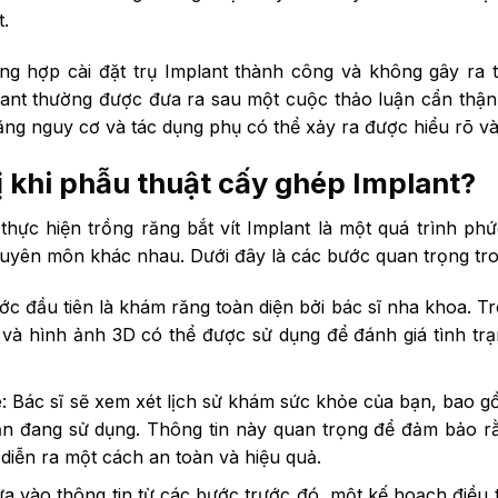
.
ng hợp cài đặt trụ Implant thành công và không gây ra 
lant thường được đưa ra sau một cuộc thảo luận cẩn thậ
ng nguy cơ và tác dụng phụ có thể xảy ra được hiểu rõ và 
 khi phẫu thuật cấy ghép Implant?
thực hiện trồng răng bắt vít Implant là một quá trình phứ
uyên môn khác nhau. Dưới đây là các bước quan trọng tro
c đầu tiên là khám răng toàn diện bởi bác sĩ nha khoa. Tr
và hình ảnh 3D có thể được sử dụng để đánh giá tình tr
: Bác sĩ sẽ xem xét lịch sử khám sức khỏe của bạn, bao gồ
ạn đang sử dụng. Thông tin này quan trọng để đảm bảo rằ
diễn ra một cách an toàn và hiệu quả.
ựa vào thông tin từ các bước trước đó, một kế hoạch điều 