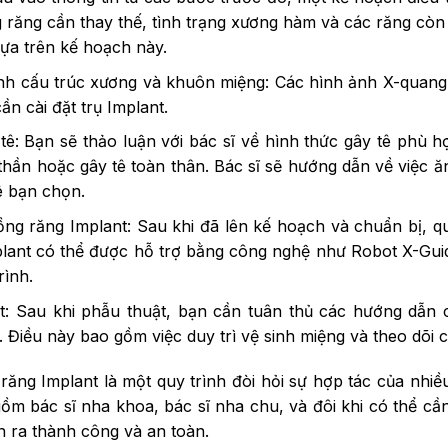
 răng cần thay thế, tình trạng xương hàm và các răng còn 
dựa trên kế hoạch này.
h cấu trúc xương và khuôn miệng: Các hình ảnh X-quang 
ần cài đặt trụ Implant.
tê: Bạn sẽ thảo luận với bác sĩ về hình thức gây tê phù 
thần hoặc gây tê toàn thân. Bác sĩ sẽ hướng dẫn về việc ă
ê bạn chọn.
ồng răng Implant: Sau khi đã lên kế hoạch và chuẩn bị, q
Implant có thể được hỗ trợ bằng công nghệ như Robot X-Gui
rình.
t: Sau khi phẫu thuật, bạn cần tuân thủ các hướng dẫn
t. Điều này bao gồm việc duy trì vệ sinh miệng và theo dõi 
 răng Implant là một quy trình đòi hỏi sự hợp tác của nhiề
ồm bác sĩ nha khoa, bác sĩ nha chu, và đôi khi có thể cần
n ra thành công và an toàn.