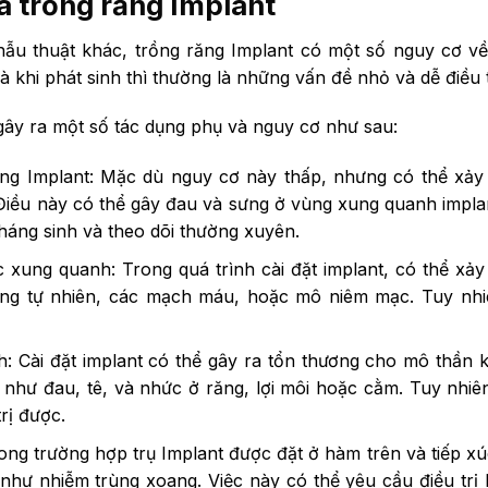
a trồng răng Implant
ẫu thuật khác, trồng răng Implant có một số nguy cơ v
 và khi phát sinh thì thường là những vấn đề nhỏ và dễ điều
gây ra một số tác dụng phụ và nguy cơ như sau:
trồng Implant: Mặc dù nguy cơ này thấp, nhưng có thể xảy
 Điều này có thể gây đau và sưng ở vùng xung quanh impl
háng sinh và theo dõi thường xuyên.
 xung quanh: Trong quá trình cài đặt implant, có thể xả
ng tự nhiên, các mạch máu, hoặc mô niêm mạc. Tuy nhi
: Cài đặt implant có thể gây ra tổn thương cho mô thần 
 như đau, tê, và nhức ở răng, lợi môi hoặc cằm. Tuy nhi
rị được.
ong trường hợp trụ Implant được đặt ở hàm trên và tiếp xú
như nhiễm trùng xoang. Việc này có thể yêu cầu điều trị