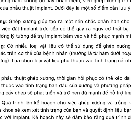
 xương hàm không đủ dày hoặc mềm, việc ghép xương trở
ủa phẫu thuật Implant. Dưới đây là một số điểm cần lưu ý 
ng:
Ghép xương giúp tạo ra một nền chắc chắn hơn cho t
việc đặt Implant trực tiếp có thể gây ra nguy cơ thất b
rường lý tưởng để trụ Implant bám vào và hồi phục mạnh m
ng:
Có nhiều loại vật liệu có thể sử dụng để ghép xương
 khác trên cơ thể của bệnh nhân (thường là từ hàm dưới ho
ương). Lựa chọn loại vật liệu phụ thuộc vào tình trạng cá 
phẫu thuật ghép xương, thời gian hồi phục có thể kéo dài
y thuộc vào tình trạng ban đầu của xương và phương phá
ng cấy ghép sẽ phát triển và trở nên đủ mạnh để hỗ trợ Imp
Quá trình lên kế hoạch cho việc ghép xương và trồng r
a khoa sẽ xem xét tình trạng của bạn và quyết định liệu b
úc với Implant. Kế hoạch này sẽ đảm bảo rằng quá trình 