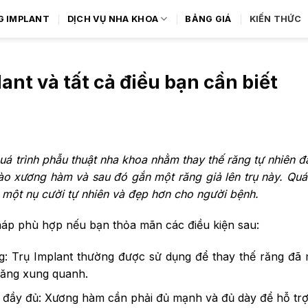
G IMPLANT
DỊCH VỤ NHA KHOA
BẢNG GIÁ
KIẾN THỨC
ant và tất cả điều bạn cần biết
uá trình phẫu thuật nha khoa nhằm thay thế răng tự nhiên 
vào xương hàm và sau đó gắn một răng giả lên trụ này. Quá 
 một nụ cười tự nhiên và đẹp hơn cho người bệnh.
 pháp phù hợp nếu bạn thỏa mãn các điều kiện sau:
g: Trụ Implant thường được sử dụng để thay thế răng đã
răng xung quanh.
 đầy đủ: Xương hàm cần phải đủ mạnh và đủ dày để hỗ trợ 