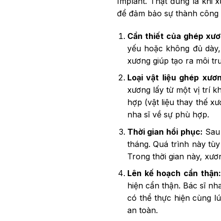
Implant. Thật đúng là khi
để đảm bảo sự thành công c
Cần thiết của ghép xươ
yếu hoặc không đủ dày, 
xương giúp tạo ra môi t
Loại vật liệu ghép xươ
xương lấy từ một vị trí
hợp (vật liệu thay thế x
nha sĩ về sự phù hợp.
Thời gian hồi phục:
Sau 
tháng. Quá trình này tù
Trong thời gian này, xươ
Lên kế hoạch cẩn thận:
hiện cẩn thận. Bác sĩ nh
có thể thực hiện cùng l
an toàn.