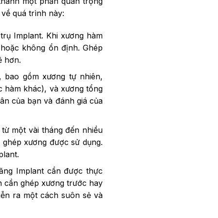
 thành một phần quan trọng
về quá trình này:
rụ Implant. Khi xương hàm
ại hoặc không ổn định. Ghép
ẽ hơn.
, bao gồm xương tự nhiên,
ặc hàm khác), và xương tổng
nhân của bạn và đánh giá của
 từ một vài tháng đến nhiều
p ghép xương được sử dụng.
lant.
ăng Implant cần được thực
ạn cần ghép xương trước hay
diễn ra một cách suôn sẻ và