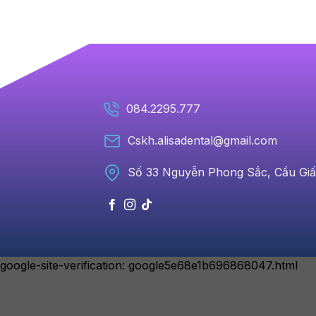
084.2295.777
Cskh.alisadental@gmail.com
Số 33 Nguyễn Phong Sắc, Cầu Giấ
google-site-verification: google5e68e1b696868047.html