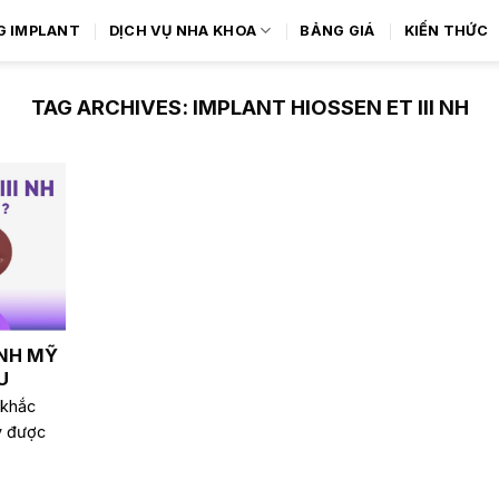
G IMPLANT
DỊCH VỤ NHA KHOA
BẢNG GIÁ
KIẾN THỨC
TAG ARCHIVES:
IMPLANT HIOSSEN ET III NH
 NH MỸ
U
 khắc
ay được