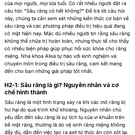
của mọi người, mọi lứa tuổi. Có rất nhiều người đặt ra
câu hỏi: “Sâu răng có hết không?” Để trả lời câu hỏi
này, chúng ta cần xem xét những kiến thức cơ bản về
sâu răng và các phương pháp điều trị hiệu quả đang
có mặt hiện nay. Mặc dù nhiều người tin rằng sâu răng
không thể chữa trị hoàn toàn, nhưng thực tế cho thấy
có nhiều biện pháp giúp phục hồi sức khỏe cho răng
miệng. Nha khoa Alisa tự hào với kinh nghiệm và
chuyên môn trong điều trị sâu răng, cam kết mang
đến cho bạn những giải pháp tốt nhất.
H2-1: Sâu răng là gì? Nguyên nhân và cơ
chế hình thành
Sâu răng là một tình trạng xảy ra khi các mô răng bị
hư hại do quá trình khử khoáng. Nguyên nhân chủ
yếu dẫn đến sâu răng là sự tích tụ của vi khuẩn trên
bề mặt răng, thường là do vệ sinh răng miệng không
đầy đủ, dẫn đến việc tạo ra axit từ thức ăn còn sót lại.