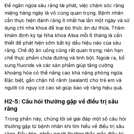
Để ngăn ngừa sâu răng tái phát, việc chăm sóc răng
miệng hàng ngày là vô cùng quan trọng. Bệnh nhân
cần thực hiện đánh răng ít nhất hai lần một ngày và sử
dụng chỉ nha khoa để loại bỏ thức ăn dư thừa. Thăm
khám định kỳ tại Nha khoa Alisa mỗi 6 tháng là cần
thiết để phát hiện sớm bất kỳ dấu hiệu nào của sâu
răng. Chế độ ăn uống cũng rất quan trọng; nên hạn
chế thực phẩm chứa đường và tinh bột. Ngoài ra, bổ
sung fluoride và các sản phẩm giúp tăng cường
khoáng hóa có thể nâng cao khả năng phòng ngừa.
Đặc biệt, gắn chặn hố rãnh (sealant) cho trẻ em và
người có nguy cơ cao sẽ giúp bảo vệ răng hiệu quả.
H2-5: Câu hỏi thường gặp về điều trị sâu
răng
Trong phần này, chúng tôi sẽ giải đáp một số câu hỏi
thường gặp từ bệnh nhân khi tìm hiểu về điều trị sâu
răng. Đầu tiên, nhiều người thường thắc mắc điều trị