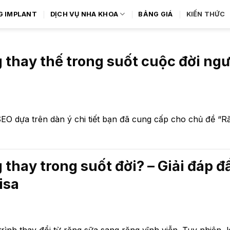
G IMPLANT
DỊCH VỤ NHA KHOA
BẢNG GIÁ
KIẾN THỨC
thay thế trong suốt cuộc đời ngư
 SEO dựa trên dàn ý chi tiết bạn đã cung cấp cho chủ đề “
thay trong suốt đời? – Giải đáp đ
isa
trình thay đổi từ răng sữa sang răng vĩnh viễn. Tuy nhiên, 