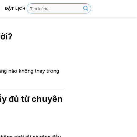
ĐẶT LỊCH
ời?
Răng nào không thay trong
ầy đủ từ chuyên
không phải tất cả răng đều