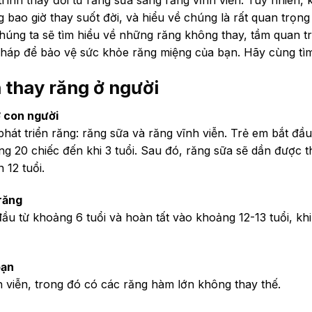
 bao giờ thay suốt đời, và hiểu về chúng là rất quan trọng
 chúng ta sẽ tìm hiểu về những răng không thay, tầm quan 
háp để bảo vệ sức khỏe răng miệng của bạn. Hãy cùng tìm
h thay răng ở người
ở con người
phát triển răng: răng sữa và răng vĩnh viễn. Trẻ em bắt đ
ng 20 chiếc đến khi 3 tuổi. Sau đó, răng sữa sẽ dần được 
 12 tuổi.
 răng
u từ khoảng 6 tuổi và hoàn tất vào khoảng 12-13 tuổi, khi
oạn
h viễn, trong đó có các răng hàm lớn không thay thế.