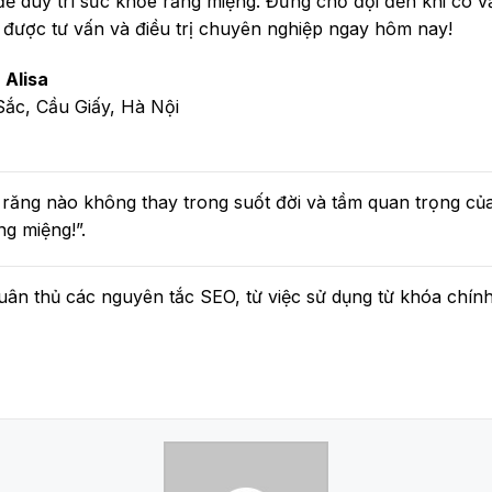
để duy trì sức khỏe răng miệng. Đừng chờ đợi đến khi có v
 được tư vấn và điều trị chuyên nghiệp ngay hôm nay!
 Alisa
Sắc, Cầu Giấy, Hà Nội
u răng nào không thay trong suốt đời và tầm quan trọng c
ng miệng!”.
tuân thủ các nguyên tắc SEO, từ việc sử dụng từ khóa chín