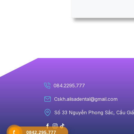
084.2295.777
Cskh.alisadental@gmail.com
Số 33 Nguyễn Phong Sắc, Cầu Giấ
0842.295.777