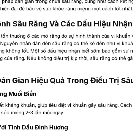
 pháp dân gian trong chữa sâu răng, cũng như cách kết h
hiện đại để bảo vệ sức khỏe răng miệng một cách tốt nhấ
nh Sâu Răng Và Các Dấu Hiệu Nhận 
g tổn thương ở các mô răng do sự hình thành của vi khuẩn 
Nguyên nhân dẫn đến sâu răng có thể kể đến như vi khuẩn
ng không tốt. Một số dấu hiệu nhận biết sớm bao gồm sự 
 của răng. Nếu không điều trị kịp thời, sâu răng có thể gâ
ân Gian Hiệu Quả Trong Điều Trị Sâ
ng Muối Biển
t kháng khuẩn, giúp tiêu diệt vi khuẩn gây sâu răng. Cách
súc miệng 2-3 lần mỗi ngày.
Với Tinh Dầu Đinh Hương