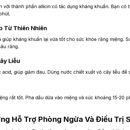
 với thành phần allicin có tác dụng kháng khuẩn. Bạn có th
phút.
áp Từ Thiên Nhiên
a giúp kháng khuẩn lại vừa tốt cho sức khỏe răng miệng. 
sâu răng.
ây Liễu
ic acid, giúp giảm đau. Dùng nước chiết xuất vỏ cây liễu để
ệng rất tốt. Pha dầu dừa vào miệng và súc khoảng 15-20 p
ng Hỗ Trợ Phòng Ngừa Và Điều Trị 