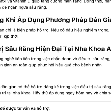
nxi và vitamin D giúp tăng cường men răng. Đồng thời, h
uả để ngăn ngừa sâu răng.
g Khi Áp Dụng Phương Pháp Dân Gi
 chỉ là biện pháp hỗ trợ. Nếu có dấu hiệu nghiêm trọng,
 kịp thời.
rị Sâu Răng Hiện Đại Tại Nha Khoa A
g nghệ tiên tiến trong việc chẩn đoán và điều trị sâu răn
n gian an toàn giúp phục hồi hiệu quả cho bệnh nhân.
ân gian có thể hỗ trợ đáng kể trong việc điều trị sâu răn
trị tại nha khoa. Hãy thử áp dụng ngay hôm nay và chia sẻ
 để được tư vấn và hỗ trợ: