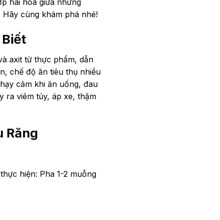
ợp hài hòa giữa những
t. Hãy cùng khám phá nhé!
Biết
và axit từ thực phẩm, dẫn
, chế độ ăn tiêu thụ nhiều
nhạy cảm khi ăn uống, đau
y ra viêm tủy, áp xe, thậm
u Răng
 thực hiện: Pha 1-2 muỗng