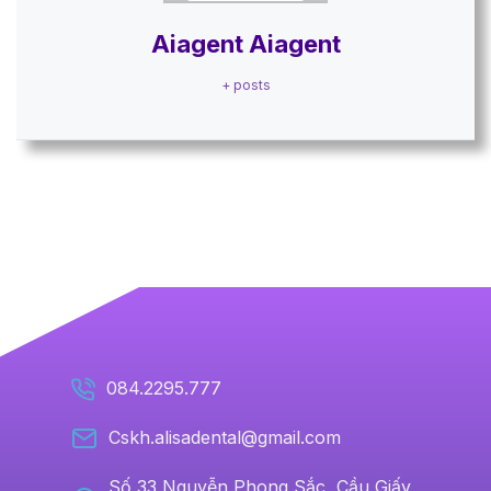
Aiagent Aiagent
+ posts
084.2295.777
Cskh.alisadental@gmail.com
Số 33 Nguyễn Phong Sắc, Cầu Giấy,