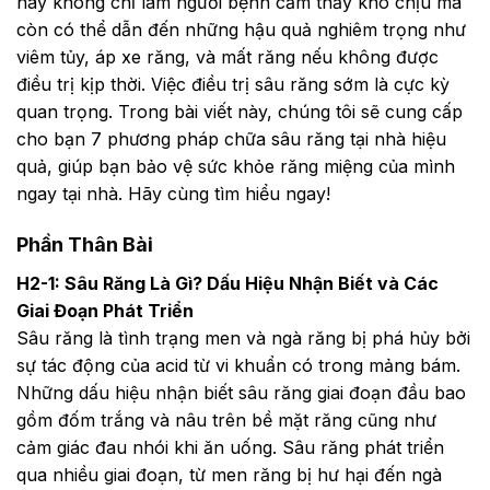
này không chỉ làm người bệnh cảm thấy khó chịu mà
còn có thể dẫn đến những hậu quả nghiêm trọng như
viêm tủy, áp xe răng, và mất răng nếu không được
điều trị kịp thời. Việc điều trị sâu răng sớm là cực kỳ
quan trọng. Trong bài viết này, chúng tôi sẽ cung cấp
cho bạn 7 phương pháp chữa sâu răng tại nhà hiệu
quả, giúp bạn bảo vệ sức khỏe răng miệng của mình
ngay tại nhà. Hãy cùng tìm hiểu ngay!
Phần Thân Bài
H2-1: Sâu Răng Là Gì? Dấu Hiệu Nhận Biết và Các
Giai Đoạn Phát Triển
Sâu răng là tình trạng men và ngà răng bị phá hủy bởi
sự tác động của acid từ vi khuẩn có trong mảng bám.
Những dấu hiệu nhận biết sâu răng giai đoạn đầu bao
gồm đốm trắng và nâu trên bề mặt răng cũng như
cảm giác đau nhói khi ăn uống. Sâu răng phát triển
qua nhiều giai đoạn, từ men răng bị hư hại đến ngà