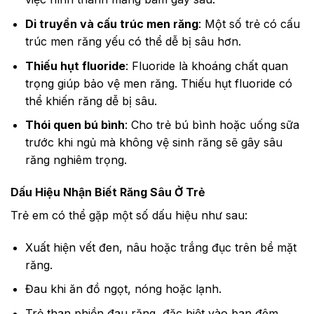
Di truyền và cấu trúc men răng
: Một số trẻ có cấu
trúc men răng yếu có thể dễ bị sâu hơn.
Thiếu hụt fluoride
: Fluoride là khoáng chất quan
trọng giúp bảo vệ men răng. Thiếu hụt fluoride có
thể khiến răng dễ bị sâu.
Thói quen bú bình
: Cho trẻ bú bình hoặc uống sữa
trước khi ngủ mà không vệ sinh răng sẽ gây sâu
răng nghiêm trọng.
Dấu Hiệu Nhận Biết Răng Sâu Ở Trẻ
Trẻ em có thể gặp một số dấu hiệu như sau:
Xuất hiện vết đen, nâu hoặc trắng đục trên bề mặt
răng.
Đau khi ăn đồ ngọt, nóng hoặc lạnh.
Trẻ than phiền đau răng, đặc biệt vào ban đêm.