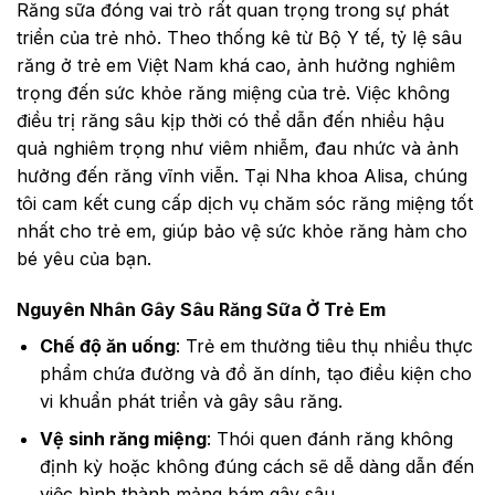
Răng sữa đóng vai trò rất quan trọng trong sự phát
triển của trẻ nhỏ. Theo thống kê từ Bộ Y tế, tỷ lệ sâu
răng ở trẻ em Việt Nam khá cao, ảnh hưởng nghiêm
trọng đến sức khỏe răng miệng của trẻ. Việc không
điều trị răng sâu kịp thời có thể dẫn đến nhiều hậu
quả nghiêm trọng như viêm nhiễm, đau nhức và ảnh
hưởng đến răng vĩnh viễn. Tại Nha khoa Alisa, chúng
tôi cam kết cung cấp dịch vụ chăm sóc răng miệng tốt
nhất cho trẻ em, giúp bảo vệ sức khỏe răng hàm cho
bé yêu của bạn.
Nguyên Nhân Gây Sâu Răng Sữa Ở Trẻ Em
Chế độ ăn uống
: Trẻ em thường tiêu thụ nhiều thực
phẩm chứa đường và đồ ăn dính, tạo điều kiện cho
vi khuẩn phát triển và gây sâu răng.
Vệ sinh răng miệng
: Thói quen đánh răng không
định kỳ hoặc không đúng cách sẽ dễ dàng dẫn đến
việc hình thành mảng bám gây sâu.