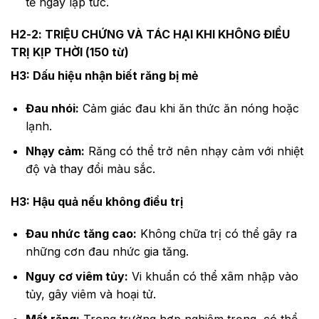
tế ngay lập tức.
H2-2: TRIỆU CHỨNG VÀ TÁC HẠI KHI KHÔNG ĐIỀU
TRỊ KỊP THỜI (150 từ)
H3: Dấu hiệu nhận biết răng bị mẻ
Đau nhói:
Cảm giác đau khi ăn thức ăn nóng hoặc
lạnh.
Nhạy cảm:
Răng có thể trở nên nhạy cảm với nhiệt
độ và thay đổi màu sắc.
H3: Hậu quả nếu không điều trị
Đau nhức tăng cao:
Không chữa trị có thể gây ra
những cơn đau nhức gia tăng.
Nguy cơ viêm tủy:
Vi khuẩn có thể xâm nhập vào
tủy, gây viêm và hoại tử.
Mất răng:
Trong trường hợp nghiêm trọng, có thể