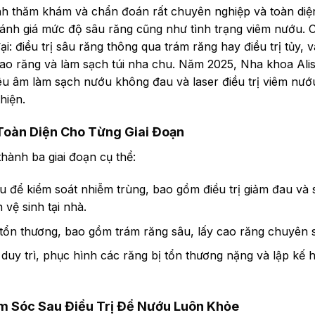
ình thăm khám và chẩn đoán rất chuyên nghiệp và toàn diệ
ánh giá mức độ sâu răng cũng như tình trạng viêm nướu. C
ại: điều trị sâu răng thông qua trám răng hay điều trị tủy, 
ao răng và làm sạch túi nha chu. Năm 2025, Nha khoa Ali
siêu âm làm sạch nướu không đau và laser điều trị viêm nướu
hiện.
 Toàn Diện Cho Từng Giai Đoạn
thành ba giai đoạn cụ thể:
u để kiểm soát nhiễm trùng, bao gồm điều trị giảm đau và
 vệ sinh tại nhà.
 tổn thương, bao gồm trám răng sâu, lấy cao răng chuyên sâ
duy trì, phục hình các răng bị tổn thương nặng và lập kế
m Sóc Sau Điều Trị Để Nướu Luôn Khỏe