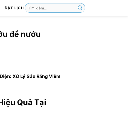
ĐẶT LỊCH
ớu để nướu
 Diện: Xử Lý Sâu Răng Viêm
Hiệu Quả Tại