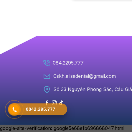
084.2295.777
Cskh.alisadental@gmail.com
Số 33 Nguyễn Phong Sắc, Cầu Giấ
0842.295.777
google-site-verification: google5e68e1b696868047.html