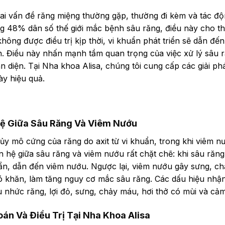
ai vấn đề răng miệng thường gặp, thường đi kèm và tác đ
g 48% dân số thế giới mắc bệnh sâu răng, điều này cho th
hông được điều trị kịp thời, vi khuẩn phát triển sẽ dẫn đ
. Điều này nhấn mạnh tầm quan trọng của việc xử lý sâu 
 diện. Tại Nha khoa Alisa, chúng tôi cung cấp các giải phá
ày hiệu quả.
 Hệ Giữa Sâu Răng Và Viêm Nướu
ủy mô cứng của răng do axit từ vi khuẩn, trong khi viêm nướ
 hệ giữa sâu răng và viêm nướu rất chặt chẽ: khi sâu răng
ẩn, dẫn đến viêm nướu. Ngược lại, viêm nướu gây sưng, chả
ó khăn, làm tăng nguy cơ mắc sâu răng. Các dấu hiệu nhận 
 nhức răng, lợi đỏ, sưng, chảy máu, hơi thở có mùi và cảm
án Và Điều Trị Tại Nha Khoa Alisa