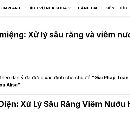
G IMPLANT
DỊCH VỤ NHA KHOA
BẢNG GIÁ
KIẾN THỨC
miệng: Xử lý sâu răng và viêm nư
bị theo dàn ý đã được xác định cho chủ đề
“Giải Pháp Toàn
oa Alisa”
:
 Diện: Xử Lý Sâu Răng Viêm Nướu 