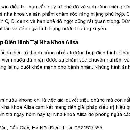
sau điều trị, bạn cần duy trì chế độ vệ sinh răng miệng 
hỉ nha khoa và sản phẩm chăm sóc răng miệng phù hợp. C
in C, D, canxi và hạn chế đồ ngọt cũng rất quan trọng. Đừ
ột lần và đánh giá tình trạng nướu thường xuyên.
 Điển Hình Tại Nha Khoa Alisa
tôi đã điều trị thành công nhiều trường hợp điển hình. Ch
à viêm nướu đã nhận được sự chăm sóc chuyên nghiệp, và sa
mang lại nụ cười khỏe mạnh cho bệnh nhân. Những hình ảnh 
iêm nướu không chỉ là việc giải quyết triệu chứng mà còn rấ
 Nha khoa Alisa cam kết mang đến giải pháp điều trị hiệu 
ểm tra ngay hôm nay tại Nha khoa Alisa để phòng ngừa cá
c, Cầu Giấy, Hà Nội. Điện thoại: 092.1617.555.