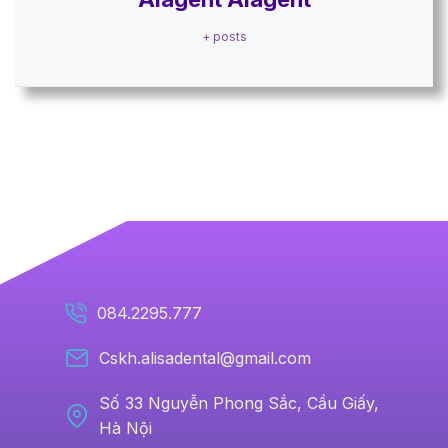
+ posts
084.2295.777
Cskh.alisadental@gmail.com
Số 33 Nguyễn Phong Sắc, Cầu Giấy,
Hà Nội