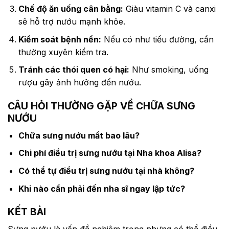
Chế độ ăn uống cân bằng:
Giàu vitamin C và canxi
sẽ hỗ trợ nướu mạnh khỏe.
Kiểm soát bệnh nền:
Nếu có như tiểu đường, cần
thường xuyên kiểm tra.
Tránh các thói quen có hại:
Như smoking, uống
rượu gây ảnh hưởng đến nướu.
CÂU HỎI THƯỜNG GẶP VỀ CHỮA SƯNG
NƯỚU
Chữa sưng nướu mất bao lâu?
Chi phí điều trị sưng nướu tại Nha khoa Alisa?
Có thể tự điều trị sưng nướu tại nhà không?
Khi nào cần phải đến nha sĩ ngay lập tức?
KẾT BÀI
Sưng nướu là vấn đề nghiêm trọng nhưng có thể điều