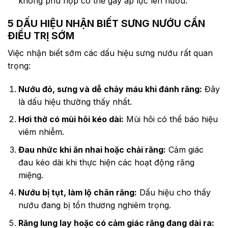
không phù hợp có thể gây áp lực lên nướu.
5 DẤU HIỆU NHẬN BIẾT SƯNG NƯỚU CẦN
ĐIỀU TRỊ SỚM
Việc nhận biết sớm các dấu hiệu sưng nướu rất quan
trọng:
Nướu đỏ, sưng và dễ chảy máu khi đánh răng:
Đây
là dấu hiệu thường thấy nhất.
Hơi thở có mùi hôi kéo dài:
Mùi hôi có thể báo hiệu
viêm nhiễm.
Đau nhức khi ăn nhai hoặc chải răng:
Cảm giác
đau kéo dài khi thực hiện các hoạt động răng
miệng.
Nướu bị tụt, làm lộ chân răng:
Dấu hiệu cho thấy
nướu đang bị tổn thương nghiêm trọng.
Răng lung lay hoặc có cảm giác răng đang dài ra: