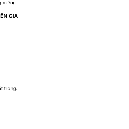
g miệng.
ÊN GIA
t trong.