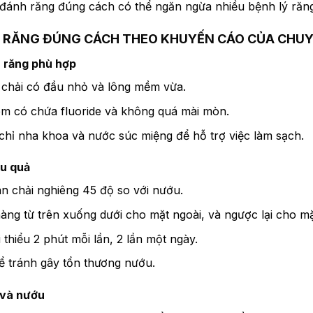
 đánh răng đúng cách có thể ngăn ngừa nhiều bệnh lý răn
H RĂNG ĐÚNG CÁCH THEO KHUYẾN CÁO CỦA CHUY
 răng phù hợp
 chải có đầu nhỏ và lông mềm vừa.
em có chứa fluoride và không quá mài mòn.
chỉ nha khoa và nước súc miệng để hỗ trợ việc làm sạch.
ệu quả
àn chải nghiêng 45 độ so với nướu.
hàng từ trên xuống dưới cho mặt ngoài, và ngược lại cho mặ
i thiểu 2 phút mỗi lần, 2 lần một ngày.
ể tránh gây tổn thương nướu.
 và nướu