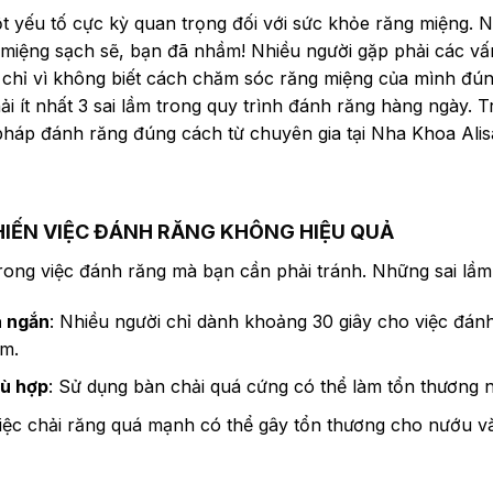
 yếu tố cực kỳ quan trọng đối với sức khỏe răng miệng. N
 miệng sạch sẽ, bạn đã nhầm! Nhiều người gặp phải các v
ng chỉ vì không biết cách chăm sóc răng miệng của mình đún
 ít nhất 3 sai lầm trong quy trình đánh răng hàng ngày. Tr
pháp đánh răng đúng cách từ chuyên gia tại Nha Khoa Alis
HIẾN VIỆC ĐÁNH RĂNG KHÔNG HIỆU QUẢ
trong việc đánh răng mà bạn cần phải tránh. Những sai lầ
á ngắn
: Nhiều người chỉ dành khoảng 30 giây cho việc đánh
ám.
hù hợp
: Sử dụng bàn chải quá cứng có thể làm tổn thương 
Việc chải răng quá mạnh có thể gây tổn thương cho nướu v