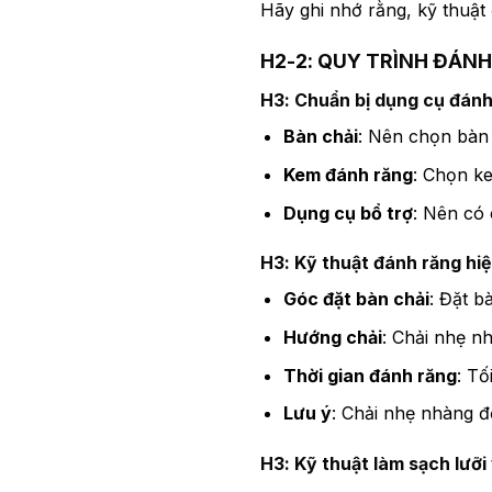
Hãy ghi nhớ rằng, kỹ thuật
H2-2: QUY TRÌNH ĐÁN
H3: Chuẩn bị dụng cụ đánh
Bàn chải
: Nên chọn bàn
Kem đánh răng
: Chọn k
Dụng cụ bổ trợ
: Nên có 
H3: Kỹ thuật đánh răng hi
Góc đặt bàn chải
: Đặt b
Hướng chải
: Chải nhẹ n
Thời gian đánh răng
: Tố
Lưu ý
: Chải nhẹ nhàng đ
H3: Kỹ thuật làm sạch lưỡi