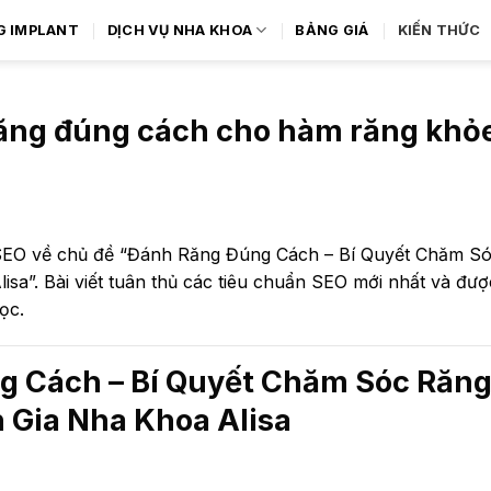
G IMPLANT
DỊCH VỤ NHA KHOA
BẢNG GIÁ
KIẾN THỨC
răng đúng cách cho hàm răng kh
n SEO về chủ đề “Đánh Răng Đúng Cách – Bí Quyết Chăm S
sa”. Bài viết tuân thủ các tiêu chuẩn SEO mới nhất và đư
ọc.
 Cách – Bí Quyết Chăm Sóc Răng
 Gia Nha Khoa Alisa