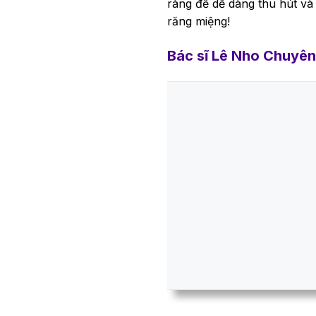
ràng để dễ dàng thu hút và 
răng miệng!
Bác sĩ Lê Nho Chuyên