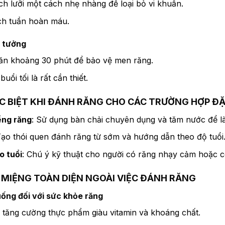
ch lưỡi một cách nhẹ nhàng để loại bỏ vi khuẩn.
ch tuần hoàn máu.
ý tưởng
ăn khoảng 30 phút để bảo vệ men răng.
uổi tối là rất cần thiết.
ẶC BIỆT KHI ĐÁNH RĂNG CHO CÁC TRƯỜNG HỢP ĐẶ
ềng răng
: Sử dụng bàn chải chuyên dụng và tăm nước để l
Tạo thói quen đánh răng từ sớm và hướng dẫn theo độ tuổi
o tuổi
: Chú ý kỹ thuật cho người có răng nhạy cảm hoặc c
 MIỆNG TOÀN DIỆN NGOÀI VIỆC ĐÁNH RĂNG
uống đối với sức khỏe răng
 tăng cường thực phẩm giàu vitamin và khoáng chất.