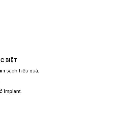
C BIỆT
àm sạch hiệu quả.
.
ó implant.