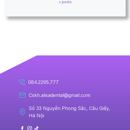
+ posts
084.2295.777
Cskh.alisadental@gmail.com
Số 33 Nguyễn Phong Sắc, Cầu Giấy,
Hà Nội