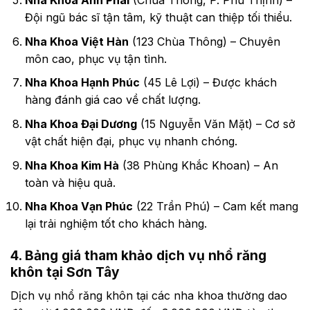
Nha Khoa Anh Phái
(Chùa Thông, P. Phú Thịnh) –
Đội ngũ bác sĩ tận tâm, kỹ thuật can thiệp tối thiểu.
Nha Khoa Việt Hàn
(123 Chùa Thông) – Chuyên
môn cao, phục vụ tận tình.
Nha Khoa Hạnh Phúc
(45 Lê Lợi) – Được khách
hàng đánh giá cao về chất lượng.
Nha Khoa Đại Dương
(15 Nguyễn Văn Mặt) – Cơ sở
vật chất hiện đại, phục vụ nhanh chóng.
Nha Khoa Kim Hà
(38 Phùng Khắc Khoan) – An
toàn và hiệu quả.
Nha Khoa Vạn Phúc
(22 Trần Phú) – Cam kết mang
lại trải nghiệm tốt cho khách hàng.
4. Bảng giá tham khảo dịch vụ nhổ răng
khôn tại Sơn Tây
Dịch vụ nhổ răng khôn tại các nha khoa thường dao