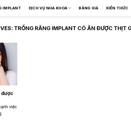
G IMPLANT
DỊCH VỤ NHA KHOA
BẢNG GIÁ
KIẾN THỨC
IVES:
TRỒNG RĂNG IMPLANT CÓ ĂN ĐƯỢC THỊT 
n được
cạnh việc
ng