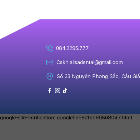
084.2295.777
Cskh.alisadental@gmail.com
Số 33 Nguyễn Phong Sắc, Cầu Giấ
google-site-verification: google5e68e1b696868047.html