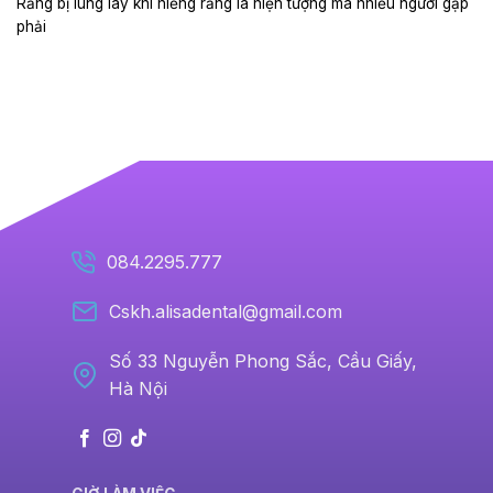
Răng bị lung lay khi niềng răng là hiện tượng mà nhiều người gặp
phải
084.2295.777
Cskh.alisadental@gmail.com
Số 33 Nguyễn Phong Sắc, Cầu Giấy,
Hà Nội