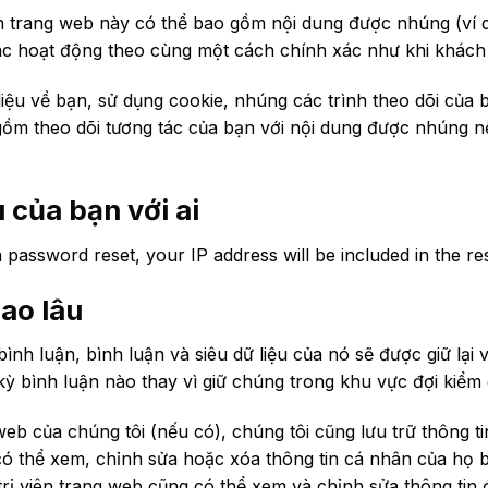
ên trang web này có thể bao gồm nội dung được nhúng (ví dụ: 
c hoạt động theo cùng một cách chính xác như khi khách 
iệu về bạn, sử dụng cookie, nhúng các trình theo dõi của b
ồm theo dõi tương tác của bạn với nội dung được nhúng n
u của bạn với ai
a password reset, your IP address will be included in the res
bao lâu
bình luận, bình luận và siêu dữ liệu của nó sẽ được giữ lại 
ỳ bình luận nào thay vì giữ chúng trong khu vực đợi kiểm 
web của chúng tôi (nếu có), chúng tôi cũng lưu trữ thông 
ó thể xem, chỉnh sửa hoặc xóa thông tin cá nhân của họ b
trị viên trang web cũng có thể xem và chỉnh sửa thông tin 