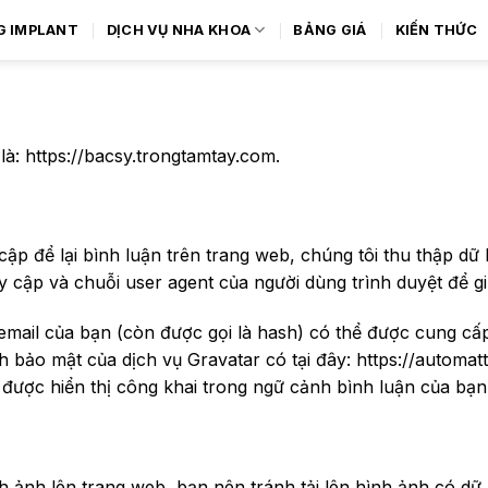
G IMPLANT
DỊCH VỤ NHA KHOA
BẢNG GIÁ
KIẾN THỨC
 là: https://bacsy.trongtamtay.com.
cập để lại bình luận trên trang web, chúng tôi thu thập dữ 
ruy cập và chuỗi user agent của người dùng trình duyệt để 
 email của bạn (còn được gọi là hash) có thể được cung c
bảo mật của dịch vụ Gravatar có tại đây: https://automatt
 được hiển thị công khai trong ngữ cảnh bình luận của bạn
h ảnh lên trang web, bạn nên tránh tải lên hình ảnh có dữ 