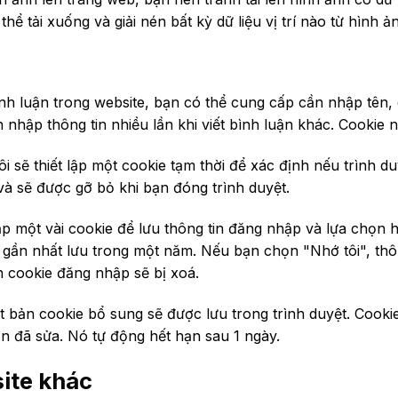
ể tải xuống và giải nén bất kỳ dữ liệu vị trí nào từ hình ả
nh luận trong website, bạn có thể cung cấp cần nhập tên, e
nhập thông tin nhiều lần khi viết bình luận khác. Cookie 
 sẽ thiết lập một cookie tạm thời để xác định nếu trình d
à sẽ được gỡ bỏ khi bạn đóng trình duyệt.
lập một vài cookie để lưu thông tin đăng nhập và lựa chọn 
hị gần nhất lưu trong một năm. Nếu bạn chọn "Nhớ tôi", thô
in cookie đăng nhập sẽ bị xoá.
t bản cookie bổ sung sẽ được lưu trong trình duyệt. Cooki
ạn đã sửa. Nó tự động hết hạn sau 1 ngày.
ite khác