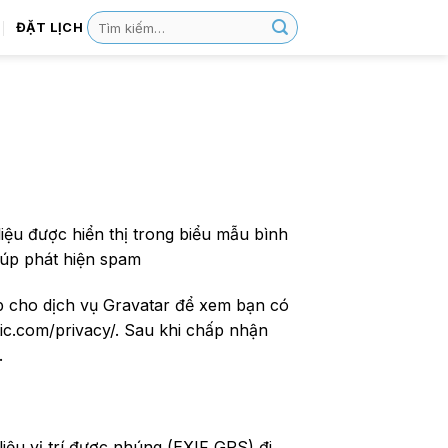
ĐẶT LỊCH
liệu được hiển thị trong biểu mẫu bình
giúp phát hiện spam
ấp cho dịch vụ Gravatar để xem bạn có
ic.com/privacy/. Sau khi chấp nhận
.
liệu vị trí được nhúng (EXIF GPS) đi